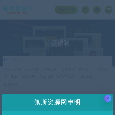
登录/注册
广泛调制
分类
调音师证书
CMS模板
实用工具
音频资讯
声卡驱动
VST插件
宿主机架
精调效果
机架视频
WAVES视频
调试教程
宿主软件
×
价格
佩斯资源网申明
全部
免费
付费
SVIP免费
SVIP优惠