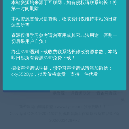
本站资源均来源于互联网，如有侵权请联系站长！将
发布日期
修改时间
评论数量
随机
热度
第一时间删除
本站资源售价只是赞助，收取费用仅维持本站的日常
佩斯音频工作室
VST win插件
VST插件
运营所需！
UVI Phasor v1.0.0-R2R其独特的多模设计和
可深度配置的参数LFO，提供了广泛的调
资源仅供学习参考请勿商用或其它非法用途，否则一
制、滤波和失真效果
切后果用户自负！
终生SVIP遇到下载收费联系站长修改资源参数，本站
即日起所有资源SVIP免费下载！
招收声卡调试学徒，想学习声卡调试请添加微信：
cxy5520yp，批发价格拿货，支持一件代发
+友情链接
AI电音助手
AI电音助手官网
自助申请友链
易资源
调音师联盟
音备网资源
佩
斯资源网由调音联盟（www.tyslm.cn）独家赞助！！！
Copyright © 2011-2021望江县 佩斯音频工作室 版权所有
沪ICP备
2026003428号-2