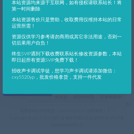
本站资源均来源于互联网，如有侵权请联系站长！将
发布日期
修改时间
评论数量
随机
热度
第一时间删除
本站资源售价只是赞助，收取费用仅维持本站的日常
佩斯音频工作室
wordpress
WordPress美化
运营所需！
wordpress文章实现连续ID发布文章
资源仅供学习参考请勿商用或其它非法用途，否则一
切后果用户自负！
终生SVIP遇到下载收费联系站长修改资源参数，本站
即日起所有资源SVIP免费下载！
招收声卡调试学徒，想学习声卡调试请添加微信：
cxy5520yp，批发价格拿货，支持一件代发
+友情链接
AI电音助手
AI电音助手官网
自助申请友链
易资源
调音师联盟
音备网资源
佩
斯资源网由调音联盟（www.tyslm.cn）独家赞助！！！
Copyright © 2011-2021望江县 佩斯音频工作室 版权所有
沪ICP备
2026003428号-2