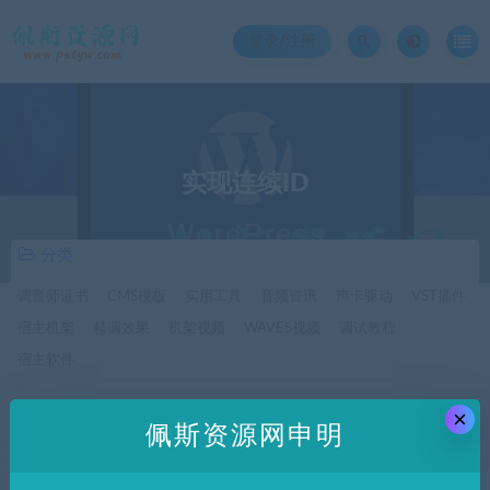
登录/注册
实现连续ID
分类
调音师证书
CMS模板
实用工具
音频资讯
声卡驱动
VST插件
宿主机架
精调效果
机架视频
WAVES视频
调试教程
宿主软件
×
价格
佩斯资源网申明
全部
免费
付费
SVIP免费
SVIP优惠