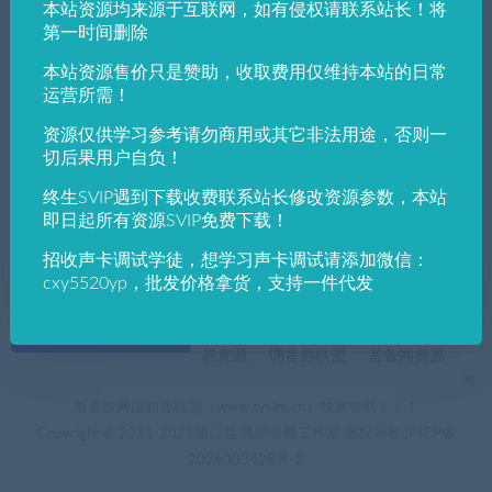
本站资源均来源于互联网，如有侵权请联系站长！将
发布日期
修改时间
评论数量
随机
热度
第一时间删除
本站资源售价只是赞助，收取费用仅维持本站的日常
佩斯音频工作室
Mac OS插件
VST插件
运营所需！
宿主机架:Studio One 5 Pro v5.5.0(Mac os)多
功能音乐编辑制作苹果激活版含教程
资源仅供学习参考请勿商用或其它非法用途，否则一
切后果用户自负！
终生SVIP遇到下载收费联系站长修改资源参数，本站
即日起所有资源SVIP免费下载！
招收声卡调试学徒，想学习声卡调试请添加微信：
cxy5520yp，批发价格拿货，支持一件代发
+友情链接
AI电音助手
AI电音助手官网
自助申请友链
易资源
调音师联盟
音备网资源
佩
斯资源网由调音联盟（www.tyslm.cn）独家赞助！！！
Copyright © 2011-2021望江县 佩斯音频工作室 版权所有
沪ICP备
2026003428号-2