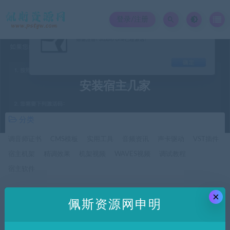
登录/注册
安装宿主几家
分类
调音师证书
CMS模板
实用工具
音频资讯
声卡驱动
VST插件
宿主机架
精调效果
机架视频
WAVES视频
调试教程
宿主软件
×
价格
佩斯资源网申明
全部
免费
付费
SVIP免费
SVIP优惠