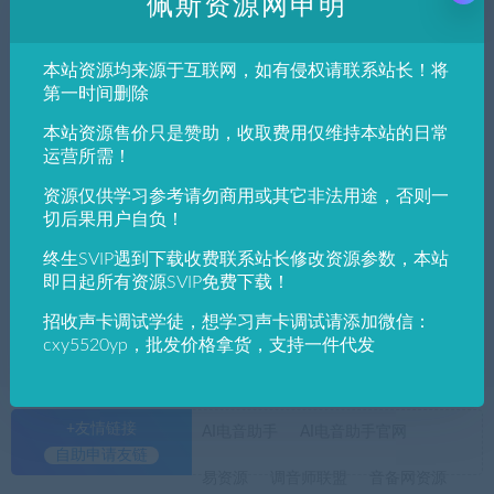
佩斯资源网申明
发布日期
修改时间
评论数量
随机
热度
本站资源均来源于互联网，如有侵权请联系站长！将
佩斯音频工作室
VST win插件
VST插件
第一时间删除
复古录音机声音制作Baby Audio – TAIP 1.0.
本站资源售价只是赞助，收取费用仅维持本站的日常
1 VST, VST3, AAX, AU
运营所需！
资源仅供学习参考请勿商用或其它非法用途，否则一
佩斯音频工作室
VST win插件
VST插件
切后果用户自负！
复古录音机声音制作Baby Audio – TAIP 1.0.
0 VST, VST3, AAX, AU
终生SVIP遇到下载收费联系站长修改资源参数，本站
即日起所有资源SVIP免费下载！
招收声卡调试学徒，想学习声卡调试请添加微信：
cxy5520yp，批发价格拿货，支持一件代发
+友情链接
AI电音助手
AI电音助手官网
自助申请友链
易资源
调音师联盟
音备网资源