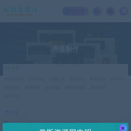
登录/注册
声音制作
分类
调音师证书
CMS模板
实用工具
音频资讯
声卡驱动
VST插件
宿主机架
精调效果
机架视频
WAVES视频
调试教程
宿主软件
价格
全部
免费
付费
SVIP免费
SVIP优惠
×