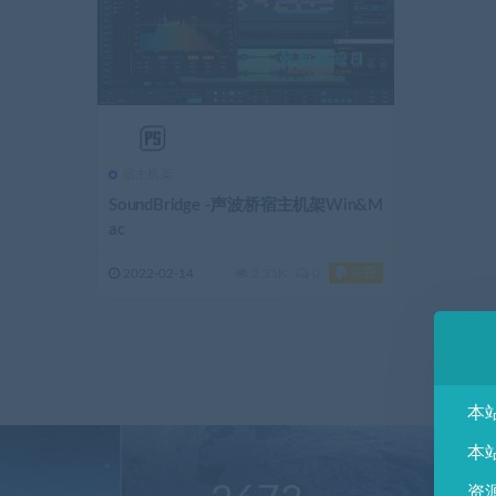
宿主机架
SoundBridge -声波桥宿主机架Win&M
ac
免费
2022-02-14
2.35K
0
本
本
资