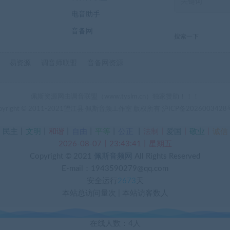
电音助手
音备网
搜索一下
易资源
调音师联盟
音备网资源
佩斯资源网由调音联盟（www.tyslm.cn）独家赞助！！！
pyright © 2011-2021望江县 佩斯音频工作室 版权所有
沪ICP备2026003428
丨
民主
丨
文明
丨
和谐
丨
自由
丨
平等
丨
公正
丨
法制丨
爱国
丨
敬业
丨
诚信
2026-08-07丨23:43:42丨星期五
Copyright © 2021
佩斯音频网
All Rights Reserved
E-mail：1943590279@qq.com
安全运行
2673
天
本站总访问量
次
|
本站访客数
人
在线人数：4人