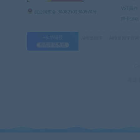
VST插件
皖公网安备 34082702340974号
声卡驱动
+友情链接
AI电音助手
AI电音助手官网
自助申请友链
Co
富强