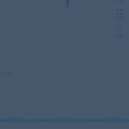
反馈
全屏
切换
号-2
丨
友善