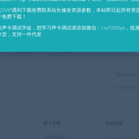
784
691
生SVIP遇到下载收费联系站长修改资源参数，本站即日起所有资
户总数
资源数(个)
近7天更
IP免费下载！
收声卡调试学徒，想学习声卡调试请添加微信：cxy5520yp，批
立即查看
拿货，支持一件代发
佩斯资源网
www.pstyw
旗下官网
快速搜索
调音师联盟