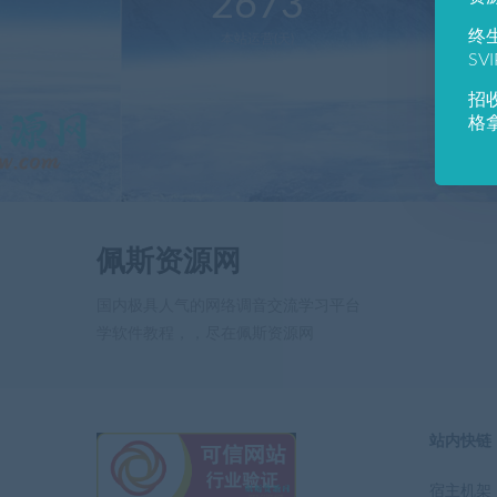
2673
1
终
本站运营(天)
用
SV
招
格
佩斯资源网
国内极具人气的网络调音交流学习平台
学软件教程，，尽在佩斯资源网
站内快链
宿主机架