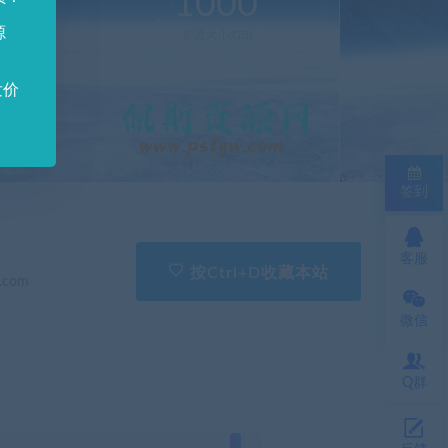
0
1000
源
新(个)
资源大小(GB)
发价
签到
客服
按Ctrl+D收藏本站
.com
微信
Q群