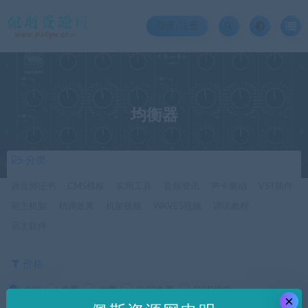
登录/注册
均衡器
分类
调音师证书
CMS模板
实用工具
音频资讯
声卡驱动
VST插件
宿主机架
精调效果
机架视频
WAVES视频
调试教程
宿主软件
价格
全部
免费
付费
SVIP免费
SVIP优惠
×