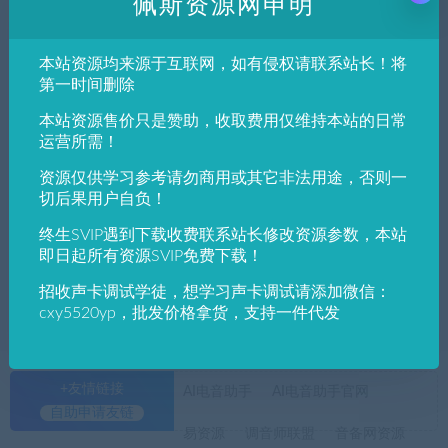
佩斯资源网申明
发布日期
修改时间
评论数量
随机
热度
本站资源均来源于互联网，如有侵权请联系站长！将
佩斯音频工作室
VST win插件
VST插件
第一时间删除
Make Believe Studios Sontec MES-432D9D
本站资源售价只是赞助，收取费用仅维持本站的日常
V1.1.5 [WiN]
运营所需！
资源仅供学习参考请勿商用或其它非法用途，否则一
佩斯音频工作室
VST win插件
VST插件
切后果用户自负！
最新均衡效果器插件 | 人工智能均衡器 Soni
ble smartEQ3 v1.0 | PC版
终生SVIP遇到下载收费联系站长修改资源参数，本站
即日起所有资源SVIP免费下载！
招收声卡调试学徒，想学习声卡调试请添加微信：
cxy5520yp，批发价格拿货，支持一件代发
+友情链接
AI电音助手
AI电音助手官网
自助申请友链
易资源
调音师联盟
音备网资源