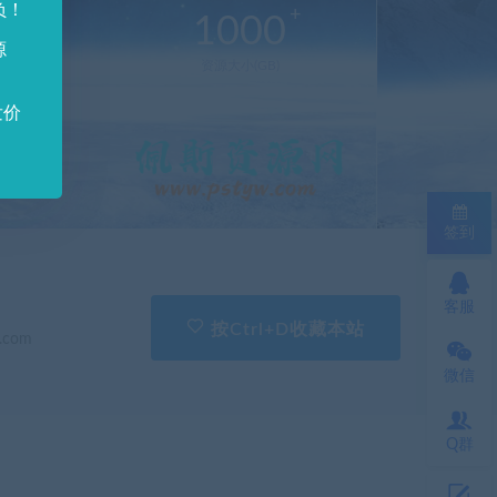
负！
0
1000
源
新(个)
资源大小(GB)
发价
签到
客服
按Ctrl+D收藏本站
.com
微信
Q群