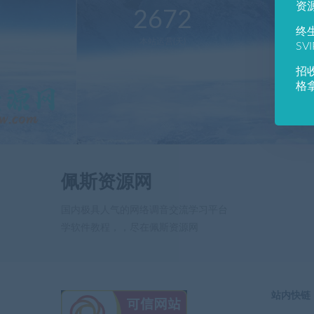
资
2672
1
终
本站运营(天)
用
SV
招
格
佩斯资源网
国内极具人气的网络调音交流学习平台
学软件教程，，尽在佩斯资源网
站内快链