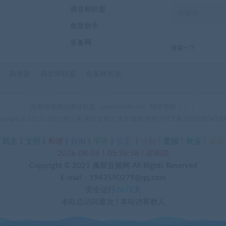
调音师联盟
电音助手
音备网
搜索一下
易资源
调音师联盟
音备网资源
佩斯资源网由调音联盟（www.tyslm.cn）独家赞助！！！
pyright © 2011-2021望江县 佩斯音频工作室 版权所有
沪ICP备2026003428
丨
民主
丨
文明
丨
和谐
丨
自由
丨
平等
丨
公正
丨
法制丨
爱国
丨
敬业
丨
诚信
2026-08-06丨05:36:58丨星期四
Copyright © 2021
佩斯音频网
All Rights Reserved
E-mail：1943590279@qq.com
安全运行
2672
天
本站总访问量
次
|
本站访客数
人