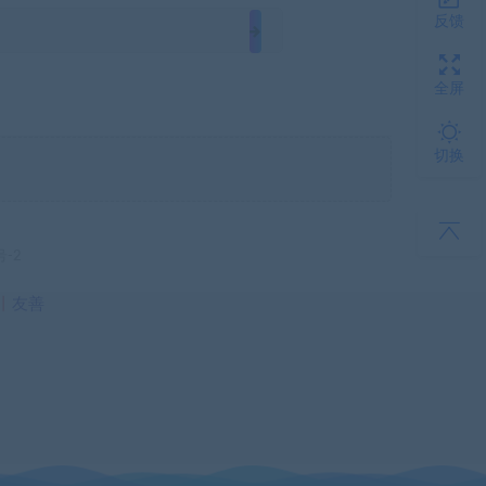
反馈
全屏
切换
号-2
丨
友善