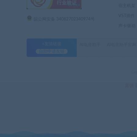
宿主机架
VST插件
皖公网安备 34082702340974号
声卡驱动
+友情链接
AI电音助手
AI电音助手官网
自助申请友链
Co
富强