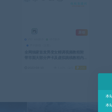
原创
VST win插件
VST插件
声卡跳线（文图）
全网独家首发男变女精调视频教程附
带市面大部分声卡及虚拟跳线教程内
带精调好最新变声效果包
2023-04-10
1.62K
0
200
本
本