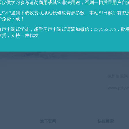
源仅供学习参考请勿商用或其它非法用途，否则一切后果用户自
784
691
生SVIP遇到下载收费联系站长修改资源参数，本站即日起所有资
户总数
资源数(个)
近7天更
IP免费下载！
收声卡调试学徒，想学习声卡调试请添加微信：cxy5520yp，批
立即查看
拿货，支持一件代发
佩斯资源网
www.pstyw
旗下官网
快速搜索