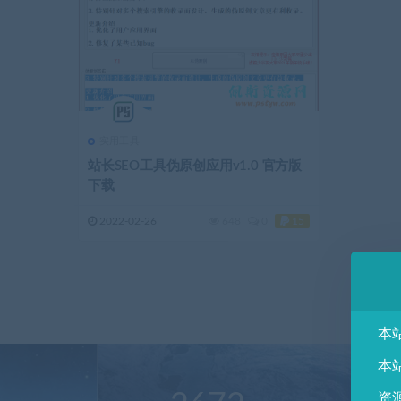
实用工具
站长SEO工具伪原创应用v1.0 官方版
下载
2022-02-26
648
0
15
本
本
资