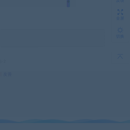
反馈
全屏
切换
号-2
丨
友善