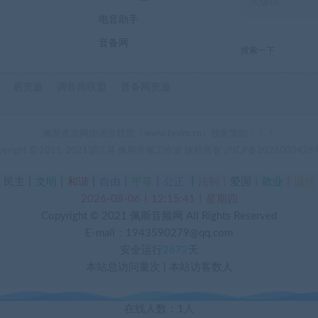
电音助手
音备网
搜索一下
易资源
调音师联盟
音备网资源
佩斯资源网由调音联盟（www.tyslm.cn）独家赞助！！！
pyright © 2011-2021望江县 佩斯音频工作室 版权所有
沪ICP备2026003428
丨
民主
丨
文明
丨
和谐
丨
自由
丨
平等
丨
公正
丨
法制丨
爱国
丨
敬业
丨
诚信
2026-08-06丨12:15:41丨星期四
Copyright © 2021
佩斯音频网
All Rights Reserved
E-mail：1943590279@qq.com
安全运行
2672
天
本站总访问量
次
|
本站访客数
人
在线人数：1人