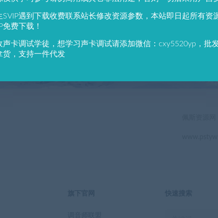
784
691
生SVIP遇到下载收费联系站长修改资源参数，本站即日起所有资
户总数
资源数(个)
近7天更
IP免费下载！
收声卡调试学徒，想学习声卡调试请添加微信：cxy5520yp，批
立即查看
拿货，支持一件代发
佩斯资源网
www.pstyw
旗下官网
快速搜索
调音师联盟