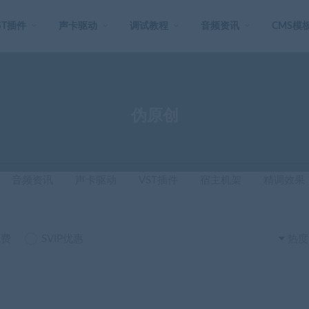
ST插件
声卡驱动
调试教程
音频资讯
CMS模
伪原创
音频资讯
声卡驱动
VST插件
宿主机架
精调效果
免费
SVIP优惠
热度