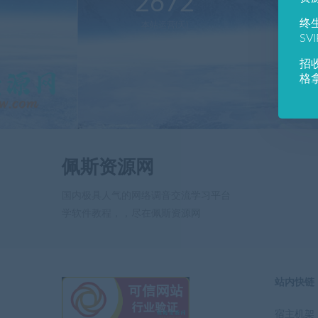
2672
1
终
本站运营(天)
用
SV
招
格
佩斯资源网
国内极具人气的网络调音交流学习平台
学软件教程，，尽在佩斯资源网
站内快链
宿主机架