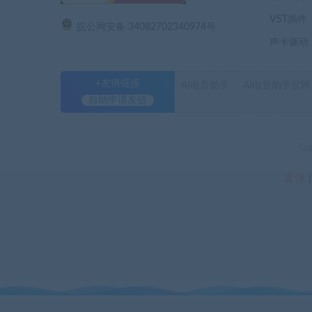
VST插件
皖公网安备 34082702340974号
声卡驱动
+友情链接
AI电音助手
AI电音助手官网
自助申请友链
Co
富强