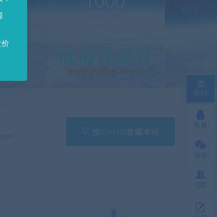
0
1000
源
新(个)
资源大小(GB)
发价
签到
客服
按Ctrl+D收藏本站
.com
微信
Q群