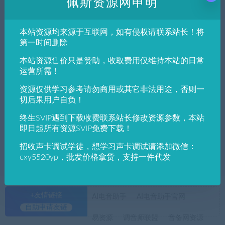
佩斯资源网申明
发布日期
修改时间
评论数量
随机
热度
本站资源均来源于互联网，如有侵权请联系站长！将
佩斯音频工作室
实用工具
第一时间删除
原贤印(佩斯音频工作室)主播音效助手 主播
本站资源售价只是赞助，收取费用仅维持本站的日常
专用版
运营所需！
资源仅供学习参考请勿商用或其它非法用途，否则一
佩斯音频工作室
实用工具
切后果用户自负！
主播音效助手官方免费下载
终生SVIP遇到下载收费联系站长修改资源参数，本站
即日起所有资源SVIP免费下载！
招收声卡调试学徒，想学习声卡调试请添加微信：
cxy5520yp，批发价格拿货，支持一件代发
+友情链接
AI电音助手
AI电音助手官网
自助申请友链
易资源
调音师联盟
音备网资源