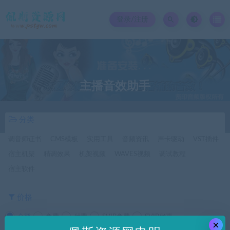
登录/注册
主播音效助手
分类
调音师证书
CMS模板
实用工具
音频资讯
声卡驱动
VST插件
宿主机架
精调效果
机架视频
WAVES视频
调试教程
宿主软件
价格
全部
免费
付费
SVIP免费
SVIP优惠
×