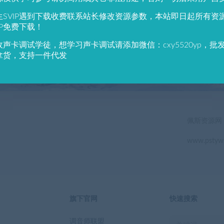
784
691
生SVIP遇到下载收费联系站长修改资源参数，本站即日起所有资
户总数
资源数(个)
近7天更
IP免费下载！
收声卡调试学徒，想学习声卡调试请添加微信：cxy5520yp，批
立即查看
拿货，支持一件代发
佩斯资源网
www.pstyw
旗下官网
快速搜索
调音师联盟