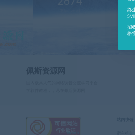
2674
1
终
本站运营(天)
用
SV
招
格
佩斯资源网
国内极具人气的网络调音交流学习平台
学软件教程，，尽在佩斯资源网
站内快链
宿主机架