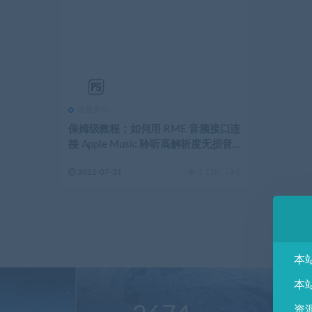
音频资讯
保姆级教程：如何用 RME 音频接口连
接 Apple Music 聆听⾼解析度无损⾳
频
2021-07-31
1.11K
0
本
本
资