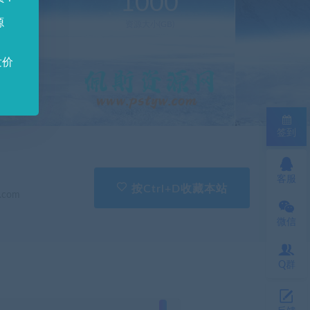
0
1000
源
新(个)
资源大小(GB)
发价
签到
客服
按Ctrl+D收藏本站
.com
微信
Q群