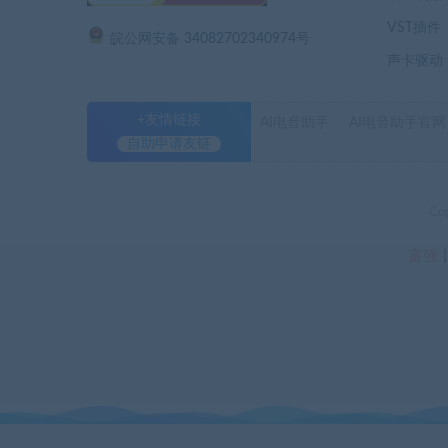
VST插件
皖公网安备 34082702340974号
声卡驱动
+友情链接
AI电音助手
AI电音助手官网
自助申请友链
Co
富强