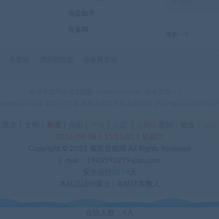
电音助手
音备网
搜索一下
易资源
调音师联盟
音备网资源
佩斯资源网由调音联盟（www.tyslm.cn）独家赞助！！！
pyright © 2011-2021望江县 佩斯音频工作室 版权所有
沪ICP备2026003428
丨
民主
丨
文明
丨
和谐
丨
自由
丨
平等
丨
公正
丨
法制丨
爱国
丨
敬业
丨
诚信
2026-08-08丨11:15:01丨星期六
Copyright © 2021
佩斯音频网
All Rights Reserved
E-mail：1943590279@qq.com
安全运行
2674
天
本站总访问量
次
|
本站访客数
人
在线人数：4人