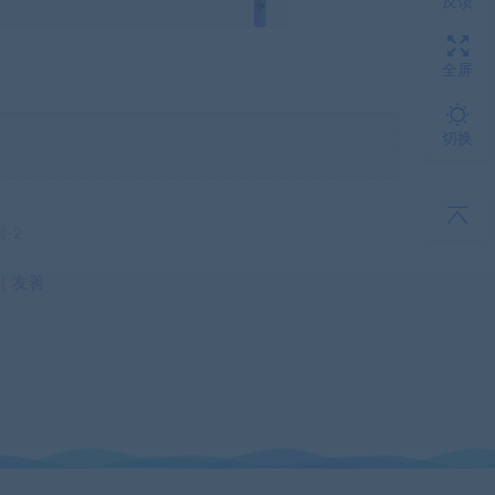
反馈
全屏
切换
号-2
丨
友善