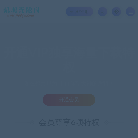
登录/注册
开通VIP独享海量下载特
权
现在努力只为 不再仰望大神的后背！
开通会员
会员尊享6项特权