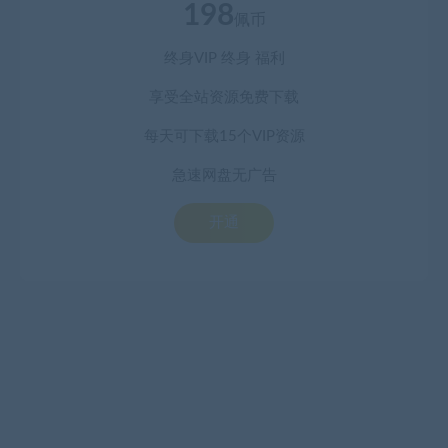
198
佩币
终身VIP 终身 福利
享受全站资源免费下载
每天可下载15个VIP资源
急速网盘无广告
开通