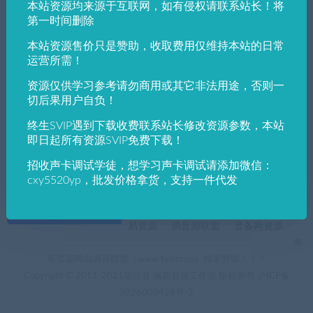
本站资源均来源于互联网，如有侵权请联系站长！将
发布日期
修改时间
评论数量
随机
热度
第一时间删除
本站资源售价只是赞助，收取费用仅维持本站的日常
佩斯音频工作室
WAVES教程
插件教程
运营所需！
佩斯音频最新教程中英文翻译对比Waves D
eEsser 齿音消除效果器
资源仅供学习参考请勿商用或其它非法用途，否则一
切后果用户自负！
终生SVIP遇到下载收费联系站长修改资源参数，本站
即日起所有资源SVIP免费下载！
招收声卡调试学徒，想学习声卡调试请添加微信：
cxy5520yp，批发价格拿货，支持一件代发
+友情链接
AI电音助手
AI电音助手官网
自助申请友链
易资源
调音师联盟
音备网资源
佩
斯资源网由调音联盟（www.tyslm.cn）独家赞助！！！
Copyright © 2011-2021望江县 佩斯音频工作室 版权所有
沪ICP备
2026003428号-2