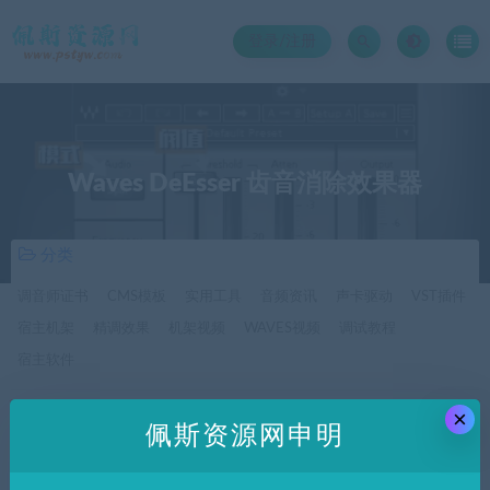
登录/注册
Waves DeEsser 齿音消除效果器
分类
调音师证书
CMS模板
实用工具
音频资讯
声卡驱动
VST插件
宿主机架
精调效果
机架视频
WAVES视频
调试教程
宿主软件
×
价格
佩斯资源网申明
全部
免费
付费
SVIP免费
SVIP优惠