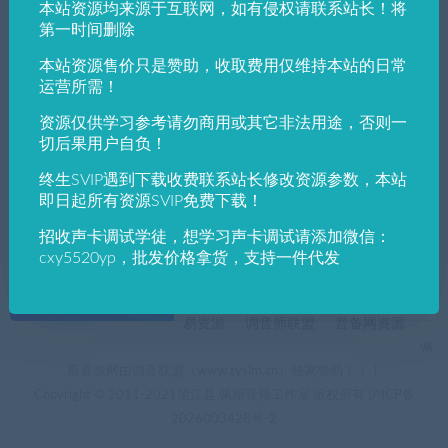
本站资源均来源于互联网，如有侵权请联系站长！将
发布日期
修改时间
评论数量
随机
热度
第一时间删除
本站资源售价只是赞助，收取费用仅维持本站的日常
佩斯音频工作室
VST win插件
VST插件
运营所需！
专业模拟压缩饱和效果器voosteq material c
omp (win)1.5最新版
资源仅供学习参考请勿商用或其它非法用途，否则一
切后果用户自负！
终生SVIP遇到下载收费联系站长修改资源参数，本站
即日起所有资源SVIP免费下载！
招收声卡调试学徒，想学习声卡调试请添加微信：
cxy5520yp，批发价格拿货，支持一件代发
+友情链接
AI电音助手
AI电音助手官网
自助申请友链
易资源
调音师联盟
音备网资源
佩
斯资源网由调音联盟（www.tyslm.cn）独家赞助！！！
Copyright © 2011-2021望江县 佩斯音频工作室 版权所有
沪ICP备
2026003428号-2