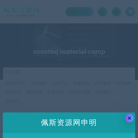
登录/注册
voosteq material comp
分类
调音师证书
CMS模板
实用工具
音频资讯
声卡驱动
VST插件
宿主机架
精调效果
机架视频
WAVES视频
调试教程
宿主软件
×
价格
佩斯资源网申明
全部
免费
付费
SVIP免费
SVIP优惠