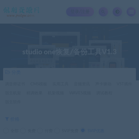
登录/注册
studio one恢复/备份工具V1.3
分类
调音师证书
CMS模板
实用工具
音频资讯
声卡驱动
VST插件
宿主机架
精调效果
机架视频
WAVES视频
调试教程
宿主软件
价格
全部
免费
付费
SVIP免费
SVIP优惠