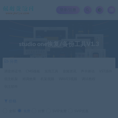
登录/注册
studio one恢复/备份工具V1.3
分类
调音师证书
CMS模板
实用工具
音频资讯
声卡驱动
VST插件
宿主机架
精调效果
机架视频
WAVES视频
调试教程
宿主软件
价格
全部
免费
付费
SVIP免费
SVIP优惠