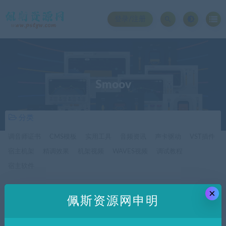
登录/注册
Smoov
分类
调音师证书
CMS模板
实用工具
音频资讯
声卡驱动
VST插件
宿主机架
精调效果
机架视频
WAVES视频
调试教程
宿主软件
×
价格
佩斯资源网申明
全部
免费
付费
SVIP免费
SVIP优惠