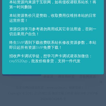
本站资源均来源于互联网，如有侵权请联系站长！将
发布日期
修改时间
评论数量
随机
热度
第一时间删除
本站资源售价只是赞助，收取费用仅维持本站的日常
佩斯音频工作室
VST win插件
VST插件
运营所需！
一款声音柔和清晰透明的压缩器Caelum Aud
io – Smoov 1.0.9
资源仅供学习参考请勿商用或其它非法用途，否则一
切后果用户自负！
终生SVIP遇到下载收费联系站长修改资源参数，本站
即日起所有资源SVIP免费下载！
招收声卡调试学徒，想学习声卡调试请添加微信：
cxy5520yp，批发价格拿货，支持一件代发
+友情链接
AI电音助手
AI电音助手官网
自助申请友链
易资源
调音师联盟
音备网资源
佩
斯资源网由调音联盟（www.tyslm.cn）独家赞助！！！
Copyright © 2011-2021望江县 佩斯音频工作室 版权所有
沪ICP备
2026003428号-2