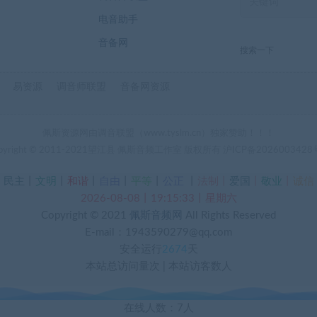
电音助手
音备网
搜索一下
易资源
调音师联盟
音备网资源
佩斯资源网由调音联盟（www.tyslm.cn）独家赞助！！！
pyright © 2011-2021望江县 佩斯音频工作室 版权所有
沪ICP备2026003428
丨
民主
丨
文明
丨
和谐
丨
自由
丨
平等
丨
公正
丨
法制丨
爱国
丨
敬业
丨
诚信
2026-08-08丨19:15:34丨星期六
Copyright © 2021
佩斯音频网
All Rights Reserved
E-mail：1943590279@qq.com
安全运行
2674
天
本站总访问量
次
|
本站访客数
人
在线人数：7人