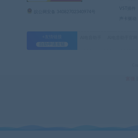
VST插件
皖公网安备 34082702340974号
声卡驱动
+友情链接
AI电音助手
AI电音助手官网
自助申请友链
Co
富强