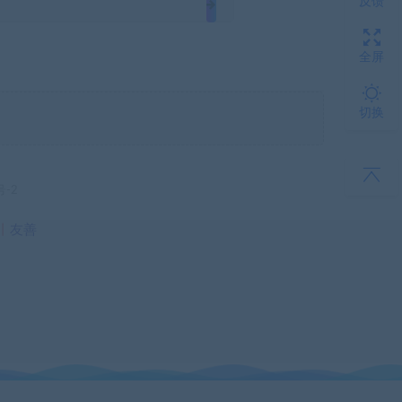
反馈
全屏
切换
号-2
丨
友善