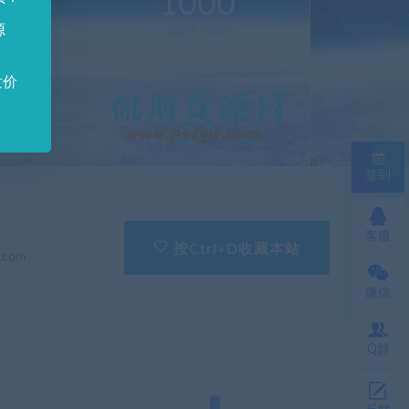
0
1000
源
新(个)
资源大小(GB)
发价
签到
客服
按Ctrl+D收藏本站
.com
微信
Q群