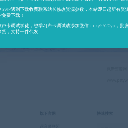
784
691
生SVIP遇到下载收费联系站长修改资源参数，本站即日起所有资
户总数
资源数(个)
近7天更
IP免费下载！
收声卡调试学徒，想学习声卡调试请添加微信：cxy5520yp，批
立即查看
拿货，支持一件代发
佩斯资源网
www.pstyw
旗下官网
快速搜索
调音师联盟