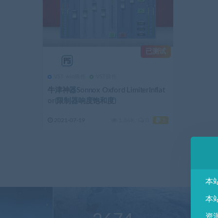
已测试
VST win插件
VST插件
牛津神器Sonnox Oxford LimiterInflat
or(限制器响度饱和度)
2021-07-19
1.86K
0
5
本
本
资