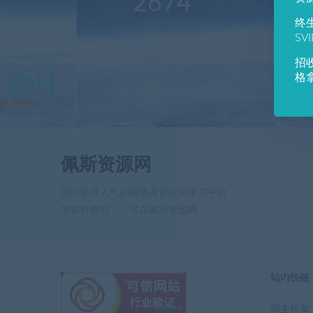
2674
1
终
本站运营(天)
用
SV
招
格
佩斯资源网
国内极具人气的网络调音交流学习平台
学软件教程，，尽在佩斯资源网
站内快链
宿主机架