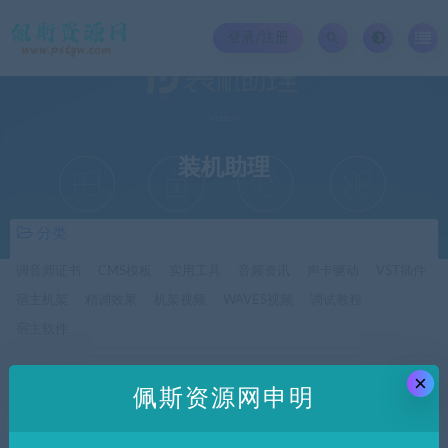
登录/注册
装机助理
分类
调音师证书
CMS模板
实用工具
音频资讯
声卡驱动
VST插件
宿主机架
精调效果
机架视频
WAVES视频
调试教程
宿主软件
×
价格
佩斯资源网申明
全部
免费
付费
SVIP免费
SVIP优惠