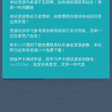
本站资源均来源于互联网，如有侵权请联系站长！将
发布日期
修改时间
评论数量
随机
热度
第一时间删除
本站资源售价只是赞助，收取费用仅维持本站的日常
佩斯音频工作室
实用工具
电脑软件下载
运营所需！
PE吧电脑系统装机助理
资源仅供学习参考请勿商用或其它非法用途，否则一
切后果用户自负！
终生SVIP遇到下载收费联系站长修改资源参数，本站
即日起所有资源SVIP免费下载！
招收声卡调试学徒，想学习声卡调试请添加微信：
cxy5520yp，批发价格拿货，支持一件代发
+友情链接
AI电音助手
AI电音助手官网
自助申请友链
易资源
调音师联盟
音备网资源
佩
斯资源网由调音联盟（www.tyslm.cn）独家赞助！！！
Copyright © 2011-2021望江县 佩斯音频工作室 版权所有
沪ICP备
2026003428号-2