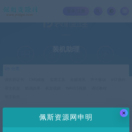
登录/注册
装机助理
分类
调音师证书
CMS模板
实用工具
音频资讯
声卡驱动
VST插件
宿主机架
精调效果
机架视频
WAVES视频
调试教程
宿主软件
×
价格
佩斯资源网申明
全部
免费
付费
SVIP免费
SVIP优惠