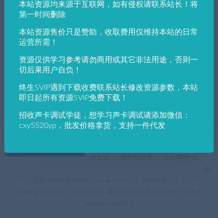
本站资源均来源于互联网，如有侵权请联系站长！将
发布日期
修改时间
评论数量
随机
热度
第一时间删除
本站资源售价只是赞助，收取费用仅维持本站的日常
佩斯音频工作室
实用工具
电脑软件下载
运营所需！
PE吧电脑系统装机助理
资源仅供学习参考请勿商用或其它非法用途，否则一
切后果用户自负！
终生SVIP遇到下载收费联系站长修改资源参数，本站
即日起所有资源SVIP免费下载！
招收声卡调试学徒，想学习声卡调试请添加微信：
cxy5520yp，批发价格拿货，支持一件代发
+友情链接
AI电音助手
AI电音助手官网
自助申请友链
易资源
调音师联盟
音备网资源
佩
斯资源网由调音联盟（www.tyslm.cn）独家赞助！！！
Copyright © 2011-2021望江县 佩斯音频工作室 版权所有
沪ICP备
2026003428号-2