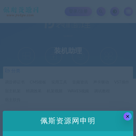
登录/注册
装机助理
分类
调音师证书
CMS模板
实用工具
音频资讯
声卡驱动
VST插件
宿主机架
精调效果
机架视频
WAVES视频
调试教程
宿主软件
×
价格
佩斯资源网申明
全部
免费
付费
SVIP免费
SVIP优惠