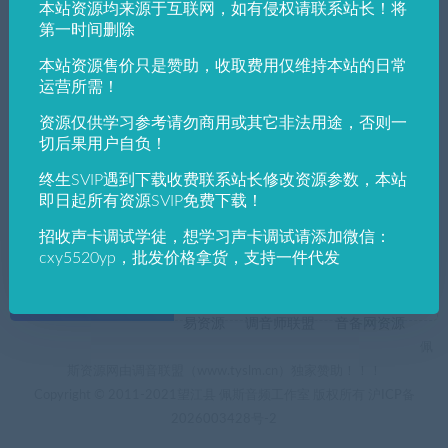
本站资源均来源于互联网，如有侵权请联系站长！将
发布日期
修改时间
评论数量
随机
热度
第一时间删除
本站资源售价只是赞助，收取费用仅维持本站的日常
佩斯音频工作室
实用工具
电脑软件下载
运营所需！
PE吧电脑系统装机助理
资源仅供学习参考请勿商用或其它非法用途，否则一
切后果用户自负！
终生SVIP遇到下载收费联系站长修改资源参数，本站
即日起所有资源SVIP免费下载！
招收声卡调试学徒，想学习声卡调试请添加微信：
cxy5520yp，批发价格拿货，支持一件代发
+友情链接
AI电音助手
AI电音助手官网
自助申请友链
易资源
调音师联盟
音备网资源
佩
斯资源网由调音联盟（www.tyslm.cn）独家赞助！！！
Copyright © 2011-2021望江县 佩斯音频工作室 版权所有
沪ICP备
2026003428号-2