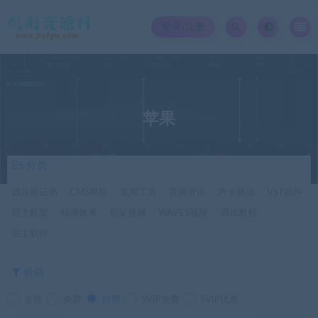
登录/注册
苹果
分类
调音师证书
CMS模板
实用工具
音频资讯
声卡驱动
VST插件
宿主机架
精调效果
机架视频
WAVES视频
调试教程
宿主软件
价格
全部
免费
付费
SVIP免费
SVIP优惠