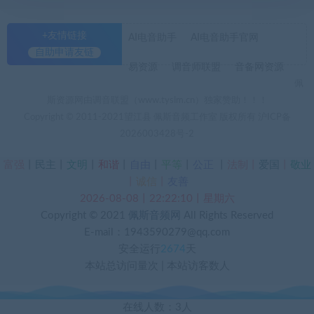
+友情链接
AI电音助手
AI电音助手官网
自助申请友链
易资源
调音师联盟
音备网资源
佩
斯资源网由调音联盟（www.tyslm.cn）独家赞助！！！
Copyright © 2011-2021望江县 佩斯音频工作室 版权所有
沪ICP备
2026003428号-2
富强
丨
民主
丨
文明
丨
和谐
丨
自由
丨
平等
丨
公正
丨
法制丨
爱国
丨
敬业
丨
诚信
丨
友善
2026-08-08丨22:22:10丨星期六
Copyright © 2021
佩斯音频网
All Rights Reserved
E-mail：1943590279@qq.com
安全运行
2674
天
本站总访问量
次
|
本站访客数
人
在线人数：3人