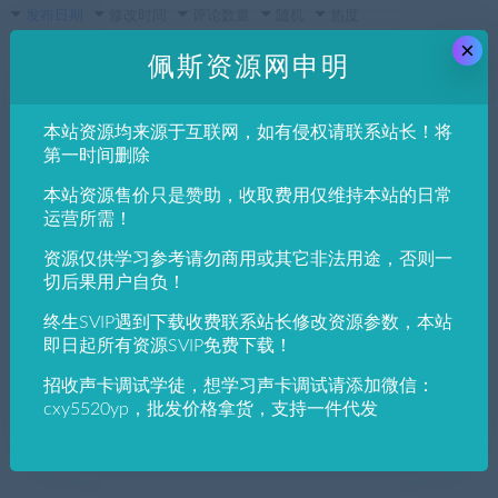
发布日期
修改时间
评论数量
随机
热度
×
佩斯资源网申明
佩斯音频工作室
Mac OS插件
VST插件
W.A. Productions MultiBender 1.5.1 Mac版
本站资源均来源于互联网，如有侵权请联系站长！将
本
第一时间删除
本站资源售价只是赞助，收取费用仅维持本站的日常
佩斯音频工作室
Mac OS插件
VST插件
运营所需！
立体声加宽 合唱等多重效果器OZ-Soft Xpan
der v1.0.0 x64 VSTmacOS苹果插件
资源仅供学习参考请勿商用或其它非法用途，否则一
切后果用户自负！
终生SVIP遇到下载收费联系站长修改资源参数，本站
佩斯音频工作室
Mac OS插件
VST插件
即日起所有资源SVIP免费下载！
话放插件套装NoiseAsh Need Preamp And E
Q Collection v1.1.0(Mac)
招收声卡调试学徒，想学习声卡调试请添加微信：
cxy5520yp，批发价格拿货，支持一件代发