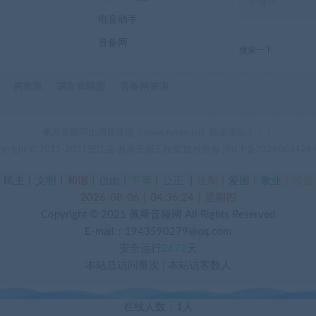
电音助手
音备网
搜索一下
易资源
调音师联盟
音备网资源
佩斯资源网由调音联盟（www.tyslm.cn）独家赞助！！！
pyright © 2011-2021望江县 佩斯音频工作室 版权所有
沪ICP备2026003428
丨
民主
丨
文明
丨
和谐
丨
自由
丨
平等
丨
公正
丨
法制丨
爱国
丨
敬业
丨
诚信
2026-08-06丨04:36:25丨星期四
Copyright © 2021
佩斯音频网
All Rights Reserved
E-mail：1943590279@qq.com
安全运行
2672
天
本站总访问量
次
|
本站访客数
人
在线人数：1人