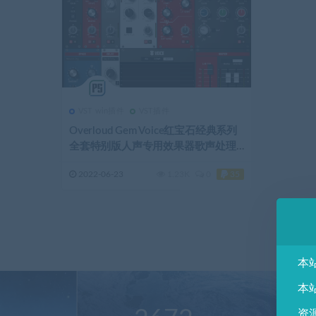
VST win插件
VST插件
Overloud Gem Voice红宝石经典系列
全套特别版人声专用效果器歌声处理
器插件VST3,WIN64
2022-06-23
1.23K
0
35
本
本
资