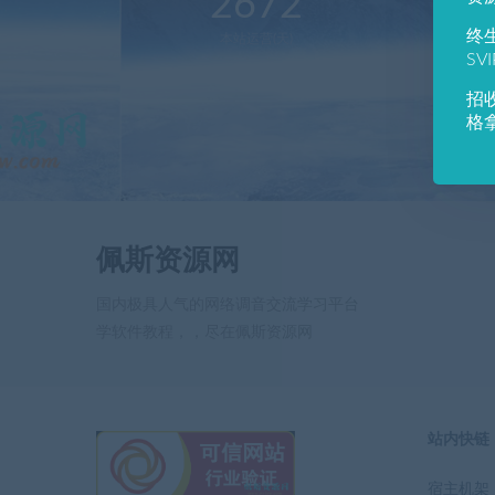
2672
1
终
本站运营(天)
用
SV
招
格
佩斯资源网
国内极具人气的网络调音交流学习平台
学软件教程，，尽在佩斯资源网
站内快链
宿主机架