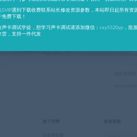
784
691
生SVIP遇到下载收费联系站长修改资源参数，本站即日起所有资
户总数
资源数(个)
近7天更
IP免费下载！
收声卡调试学徒，想学习声卡调试请添加微信：cxy5520yp，批
立即查看
拿货，支持一件代发
佩斯资源网
www.pstyw
旗下官网
快速搜索
调音师联盟