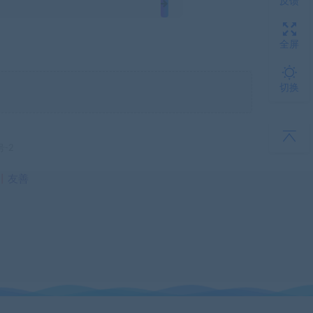
反馈
全屏
切换
号-2
丨
友善