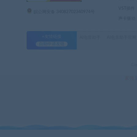
VST插件
皖公网安备 34082702340974号
声卡驱动
+友情链接
AI电音助手
AI电音助手官网
自助申请友链
Co
富强