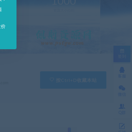
0
1000
源
新(个)
资源大小(GB)
发价
签到
客服
按Ctrl+D收藏本站
.com
微信
Q群